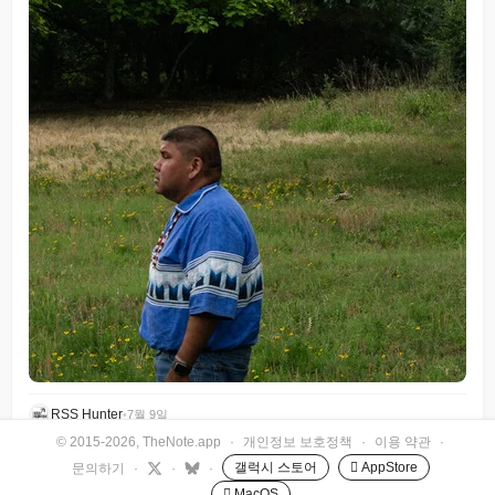
RSS Hunter
•
7월 9일
© 2015-2026, TheNote.app
·
개인정보 보호정책
·
이용 약관
·
갤럭시 스토어
 AppStore
문의하기
·
·
·
 MacOS