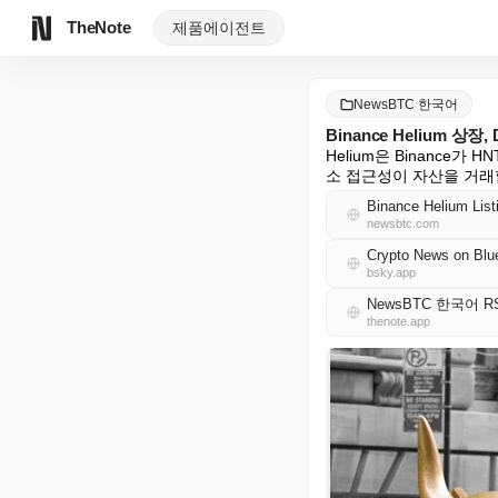
TheNote
제품
에이전트
NewsBTC 한국어
Binance Helium 상
Helium은 Binance
소 접근성이 자산을 거래
Binance Helium List
newsbtc.com
Crypto News on Blu
bsky.app
NewsBTC 한국어 R
thenote.app