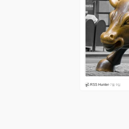
RSS Hunter
•
7월 9일