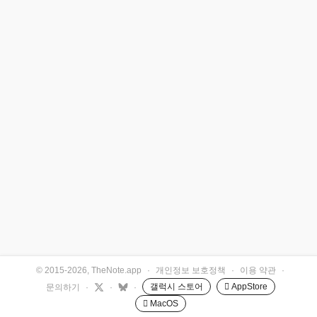
© 2015-2026, TheNote.app
·
개인정보 보호정책
·
이용 약관
·
갤럭시 스토어
 AppStore
문의하기
·
·
·
 MacOS