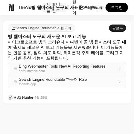
한
제
에이

TheNote
빙 웹마스터 도구의 새로운 AI 보고 기능
국
GooglePlay
AppStore
로그인
품
전트
어
Search Engine Roundtable 한국어
팔로우
빙 웹마스터 도구의 새로운 AI 보고 기능
마이크로소프트 빙의 크리슈나 마다반이 곧 빙 웹마스터 도구 내
에 출시될 새로운 AI 보고 기능들을 시연했습니다. 이 기능들에
는 인용 공유, 질의 의도 파악, 의미론적 주제 레이블, 그리고 지
역 기반 추천 기능이 포함됩니다.
Bing Webmaster Tools New AI Reporting Features
seroundtable.com
Search Engine Roundtable 한국어 RSS
thenote.app
RSS Hunter
•
4월 28일