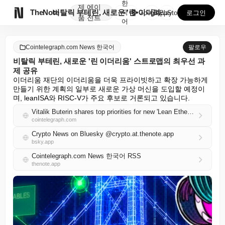
한
제
에이

TheNote
비탈릭 부테린, 새로운 '린 이더리움' 스트로맵의 최우...
국
GooglePlay
AppStore
로그인
품
전트
어
Cointelegraph.com News 한국어
팔로우
비탈릭 부테린, 새로운 '린 이더리움' 스트로맵의 최우선 과
제 공유
이더리움 재단의 이더리움을 더욱 프라이빗하고 확장 가능하게 
만들기 위한 계획의 일부로 새로운 가상 머신을 도입할 예정이
며, leanISA와 RISC-V가 주요 후보로 거론되고 있습니다.
Vitalik Buterin shares top priorities for new 'Lean Ethereum' strawmap
cointelegraph.com
Crypto News on Bluesky @crypto.at.thenote.app
bsky.app
Cointelegraph.com News 한국어 RSS
thenote.app