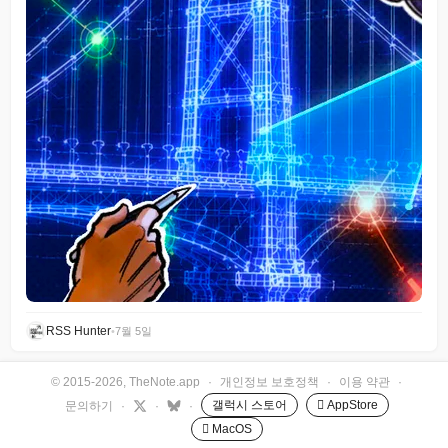
RSS Hunter
•
7월 5일
© 2015-2026, TheNote.app
·
개인정보 보호정책
·
이용 약관
·
갤럭시 스토어
 AppStore
문의하기
·
·
·
 MacOS