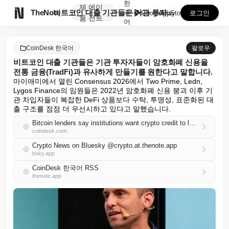
한
제
에이

TheNote
비트코인 대출 기관들은 기관 투자자들이 암호화폐 신용을...
국
GooglePlay
AppStore
로그인
품
전트
어
CoinDesk 한국어
팔로우
비트코인 대출 기관들은 기관 투자자들이 암호화폐 신용을
전통 금융(TradFi)과 유사하게 만들기를 원한다고 말합니다.
마이애미에서 열린 Consensus 2026에서 Two Prime, Ledn, 
Lygos Finance의 임원들은 2022년 암호화폐 신용 붕괴 이후 기
관 차입자들이 복잡한 DeFi 상품보다 수탁, 투명성, 표준화된 대
출 구조를 점점 더 우선시하고 있다고 말했습니다.
Bitcoin lenders say institutions want crypto credit to look more like TradFi
coindesk.com
Crypto News on Bluesky @crypto.at.thenote.app
bsky.app
CoinDesk 한국어 RSS
thenote.app