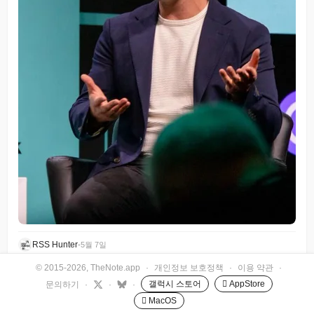
RSS Hunter
•
5월 7일
© 2015-2026, TheNote.app
·
개인정보 보호정책
·
이용 약관
·
갤럭시 스토어
 AppStore
문의하기
·
·
·
 MacOS