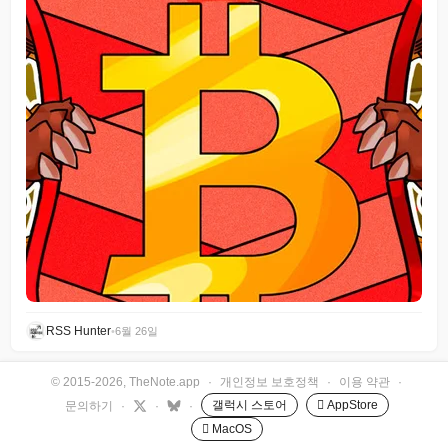
RSS Hunter
•
6월 26일
© 2015-2026, TheNote.app
·
개인정보 보호정책
·
이용 약관
·
갤럭시 스토어
 AppStore
문의하기
·
·
·
 MacOS