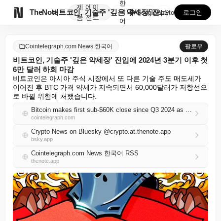
한
제
에이

TheNote
비트코인, 기술주 '깊은 약세장' 진입에 2024년 3...
국
GooglePlay
AppStore
로그인
품
전트
어
Cointelegraph.com News 한국어
팔로우
비트코인, 기술주 '깊은 약세장' 진입에 2024년 3분기 이후 첫
6만 달러 하회 마감
비트코인은 아시아 주식 시장에서 또 다른 기술 주도 매도세가 
이어진 후 BTC 가격 약세가 지속되면서 60,000달러가 저항선으
로 바뀔 위험에 처했습니다.
Bitcoin makes first sub-$60K close since Q3 2024 as tech stocks enter ‘deep bear market’
cointelegraph.com
Crypto News on Bluesky @crypto.at.thenote.app
bsky.app
Cointelegraph.com News 한국어 RSS
thenote.app