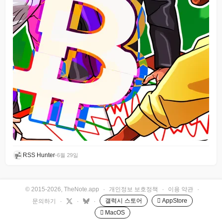
RSS Hunter
•
6월 29일
© 2015-2026, TheNote.app
·
개인정보 보호정책
·
이용 약관
·
갤럭시 스토어
 AppStore
문의하기
·
·
·
 MacOS