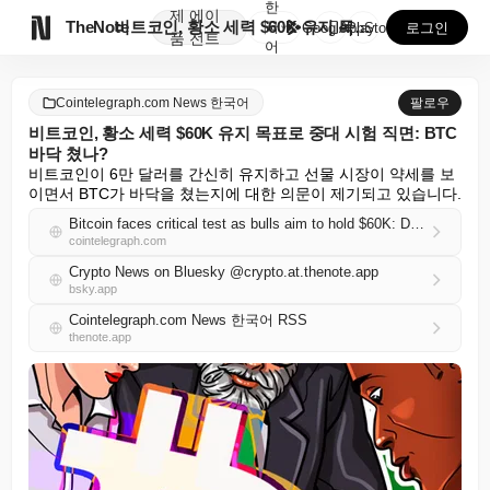
한
제
에이

TheNote
비트코인, 황소 세력 $60K 유지 목표로 중대 시험 ...
국
GooglePlay
AppStore
로그인
품
전트
어
Cointelegraph.com News 한국어
팔로우
비트코인, 황소 세력 $60K 유지 목표로 중대 시험 직면: BTC
바닥 쳤나?
비트코인이 6만 달러를 간신히 유지하고 선물 시장이 약세를 보
이면서 BTC가 바닥을 쳤는지에 대한 의문이 제기되고 있습니다.
Bitcoin faces critical test as bulls aim to hold $60K: Did BTC bottom?
cointelegraph.com
Crypto News on Bluesky @crypto.at.thenote.app
bsky.app
Cointelegraph.com News 한국어 RSS
thenote.app