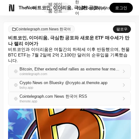
한
제
에이

TheNote
비트코인, 이더리움, 극심한 공포와 새로운 ETF 매수...
국
GooglePlay
AppStore
로그인
품
전트
어
Cointelegraph.com News 한국어
팔로우
비트코인, 이더리움, 극심한 공포와 새로운 ETF 매수세가 만
나 랠리 이어가
비트코인과 이더리움은 며칠간의 하락세 이후 반등했으며, 현물 
BTC ETF는 7월 2일에 2억 2,100만 달러의 순유입을 기록했습
니다.
Bitcoin, Ether extend relief rallies as extreme fear meets renewed ETF buying
cointelegraph.com
Crypto News on Bluesky @crypto.at.thenote.app
bsky.app
Cointelegraph.com News 한국어 RSS
thenote.app