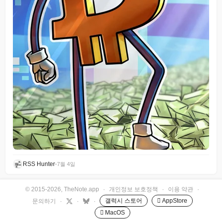
RSS Hunter
•
7월 4일
© 2015-2026, TheNote.app
·
개인정보 보호정책
·
이용 약관
·
갤럭시 스토어
 AppStore
문의하기
·
·
·
 MacOS