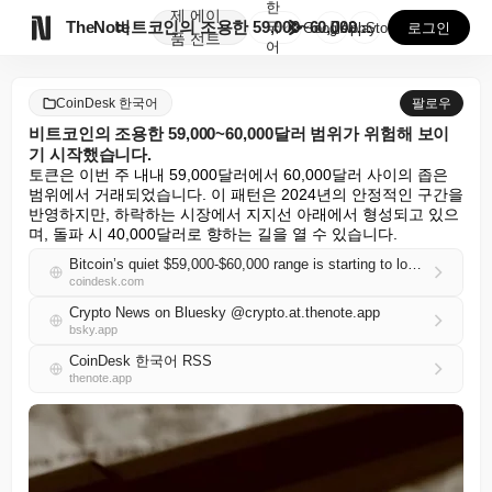
한
제
에이

TheNote
비트코인의 조용한 59,000~60,000달러 범위가 ...
국
GooglePlay
AppStore
로그인
품
전트
어
CoinDesk 한국어
팔로우
비트코인의 조용한 59,000~60,000달러 범위가 위험해 보이
기 시작했습니다.
토큰은 이번 주 내내 59,000달러에서 60,000달러 사이의 좁은 
범위에서 거래되었습니다. 이 패턴은 2024년의 안정적인 구간을 
반영하지만, 하락하는 시장에서 지지선 아래에서 형성되고 있으
며, 돌파 시 40,000달러로 향하는 길을 열 수 있습니다.
Bitcoin’s quiet $59,000-$60,000 range is starting to look dangerous
coindesk.com
Crypto News on Bluesky @crypto.at.thenote.app
bsky.app
CoinDesk 한국어 RSS
thenote.app