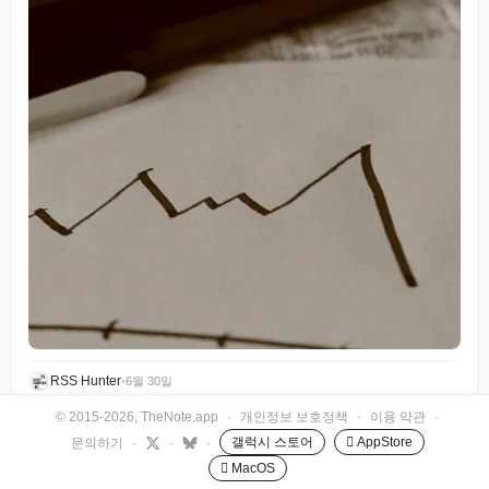
RSS Hunter
•
6월 30일
© 2015-2026, TheNote.app
·
개인정보 보호정책
·
이용 약관
·
갤럭시 스토어
 AppStore
문의하기
·
·
·
 MacOS