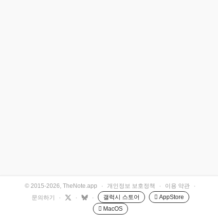
© 2015-2026, TheNote.app
·
개인정보 보호정책
·
이용 약관
·
갤럭시 스토어
 AppStore
문의하기
·
·
·
 MacOS