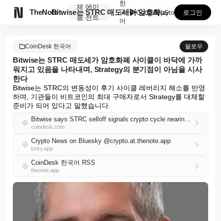
한
제
에이

TheNote
Bitwise는 STRC 매도세가 암호화폐 사이클이 바...
국
GooglePlay
AppStore
로그인
품
전트
어
CoinDesk 한국어
팔로우
Bitwise는 STRC 매도세가 암호화폐 사이클이 바닥에 가까
워지고 있음을 나타내며, Strategy의 분기점이 아님을 시사
한다
Bitwise는 STRC의 변동성이 후기 사이클 레버리지 해소를 반영
하며, 기관들이 비트코인의 최대 구매자로서 Strategy를 대체할 
준비가 되어 있다고 말했습니다.
Bitwise says STRC selloff signals crypto cycle nearing a bottom, not Strategy’s breaking point
coindesk.com
Crypto News on Bluesky @crypto.at.thenote.app
bsky.app
CoinDesk 한국어 RSS
thenote.app