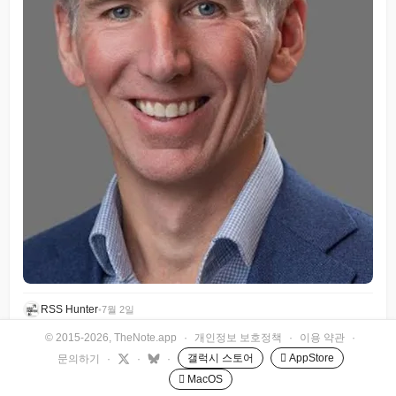
RSS Hunter
•
7월 2일
© 2015-2026, TheNote.app
·
개인정보 보호정책
·
이용 약관
·
갤럭시 스토어
 AppStore
문의하기
·
·
·
 MacOS