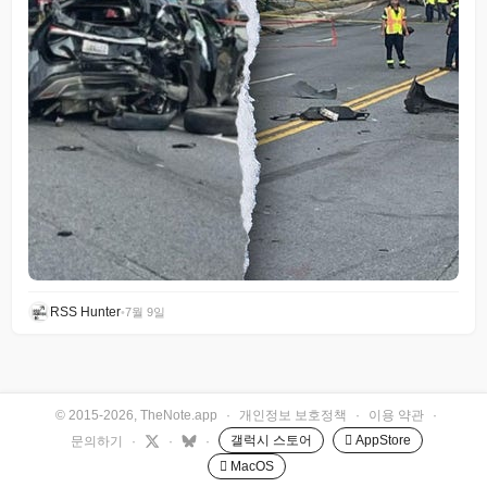
RSS Hunter
•
7월 9일
© 2015-2026, TheNote.app
·
개인정보 보호정책
·
이용 약관
·
갤럭시 스토어
 AppStore
문의하기
·
·
·
 MacOS