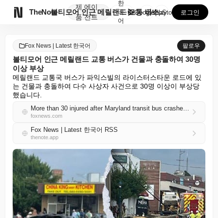
한
제
에이

TheNote
볼티모어 인근 메릴랜드 교통 버스가 건물과 충돌하여 3...
국
GooglePlay
AppStore
로그인
품
전트
어
Fox News | Latest 한국어
팔로우
볼티모어 인근 메릴랜드 교통 버스가 건물과 충돌하여 30명
이상 부상
메릴랜드 교통국 버스가 파익스빌의 라이스터스타운 로드에 있
는 건물과 충돌하여 다수 사상자 사건으로 30명 이상이 부상당
했습니다.
More than 30 injured after Maryland transit bus crashes into building near Baltimore
foxnews.com
Fox News | Latest 한국어 RSS
thenote.app