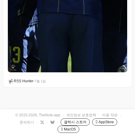
RSS Hunter
•
7월 1일
© 2015-2026, TheNote.app
·
개인정보 보호정책
·
이용 약관
·
갤럭시 스토어
 AppStore
문의하기
·
·
·
 MacOS