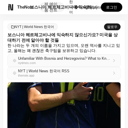
한
제
에이

TheNote
보스니아 헤르체고비나에 익숙하지 않으신가요? 미국을 상...
국
GooglePlay
AppStore
로그인
품
전트
어
NYT | World News 한국어
팔로우
보스니아 헤르체고비나에 익숙하지 않으신가요? 미국을 상
대하기 전에 알아야 할 것들
한 나라는 두 개의 이름을 가지고 있으며, 오랜 역사를 지니고 있
고, 올해는 꽤 괜찮은 축구팀을 보유하고 있습니다.
Unfamiliar With Bosnia and Herzegovina? What to Know Before It Faces the U.S.
nytimes.com
NYT | World News 한국어 RSS
thenote.app