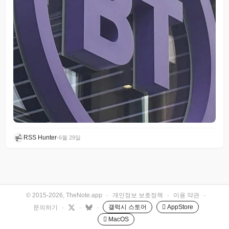
RSS Hunter
•
6월 29일
© 2015-2026, TheNote.app
·
개인정보 보호정책
·
이용 약관
·
갤럭시 스토어
 AppStore
문의하기
·
·
·
 MacOS