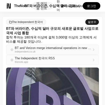
한
제
에이

TheNote
BT와 버라이즌, 수십억 달러 규모의 새로운 글로벌 사...
국
GooglePlay
AppStore
로그인
품
전트
어
The Independent 한국어
팔로우
BT와 버라이즌, 수십억 달러 규모의 새로운 글로벌 사업으로
국제 사업 통합
합작 투자는 180개국 이상에 걸쳐 3,000명 이상의 고객에게 서
비스를 제공할 것입니다.
BT and Verizon merge international operations in new global business worth billions
independent.co.uk
The Independent 한국어 RSS
thenote.app