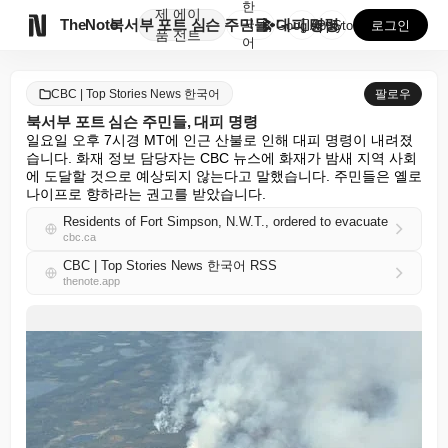
한
제
에이

TheNote
북서부 포트 심슨 주민들, 대피 명령
국
GooglePlay
AppStore
로그인
품
전트
어
CBC | Top Stories News 한국어
팔로우
북서부 포트 심슨 주민들, 대피 명령
일요일 오후 7시경 MT에 인근 산불로 인해 대피 명령이 내려졌
습니다. 화재 정보 담당자는 CBC 뉴스에 화재가 밤새 지역 사회
에 도달할 것으로 예상되지 않는다고 말했습니다. 주민들은 옐로
나이프로 향하라는 권고를 받았습니다.
Residents of Fort Simpson, N.W.T., ordered to evacuate
cbc.ca
CBC | Top Stories News 한국어 RSS
thenote.app