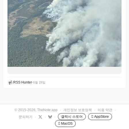
RSS Hunter
•
6월 28일
© 2015-2026, TheNote.app
·
개인정보 보호정책
·
이용 약관
·
갤럭시 스토어
 AppStore
문의하기
·
·
·
 MacOS