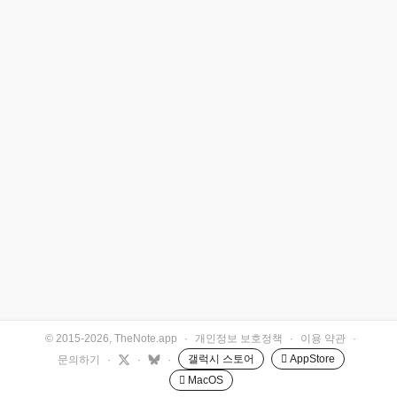
© 2015-2026, TheNote.app
·
개인정보 보호정책
·
이용 약관
·
갤럭시 스토어
 AppStore
문의하기
·
·
·
 MacOS