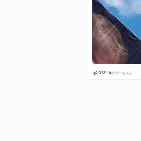
RSS Hunter
•
7월 4일