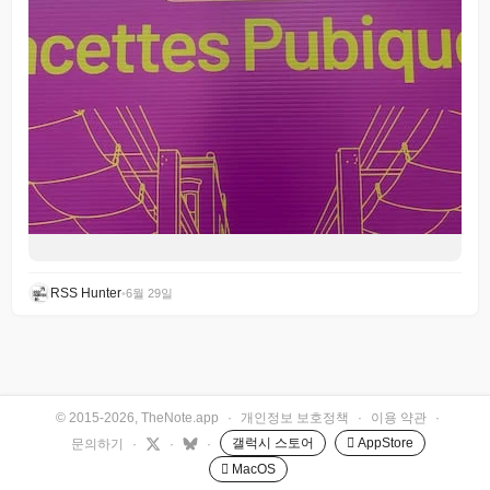
RSS Hunter
•
6월 29일
© 2015-2026, TheNote.app
·
개인정보 보호정책
·
이용 약관
·
갤럭시 스토어
 AppStore
문의하기
·
·
·
 MacOS