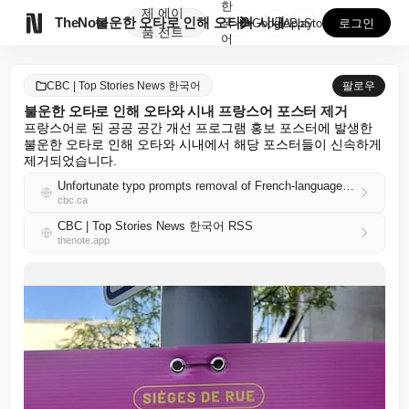
한
제
에이

TheNote
불운한 오타로 인해 오타와 시내 프랑스어 포스터 제거
국
GooglePlay
AppStore
로그인
품
전트
어
CBC | Top Stories News 한국어
팔로우
불운한 오타로 인해 오타와 시내 프랑스어 포스터 제거
프랑스어로 된 공공 공간 개선 프로그램 홍보 포스터에 발생한 
불운한 오타로 인해 오타와 시내에서 해당 포스터들이 신속하게 
제거되었습니다.
Unfortunate typo prompts removal of French-language posters from downtown Ottawa
cbc.ca
CBC | Top Stories News 한국어 RSS
thenote.app