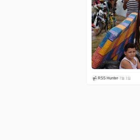
RSS Hunter
•
7월 1일