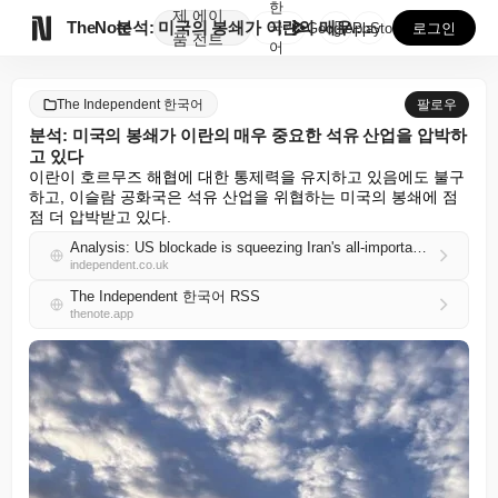
한
제
에이

TheNote
분석: 미국의 봉쇄가 이란의 매우 중요한 석유 산업을 ...
국
GooglePlay
AppStore
로그인
품
전트
어
The Independent 한국어
팔로우
분석: 미국의 봉쇄가 이란의 매우 중요한 석유 산업을 압박하
고 있다
이란이 호르무즈 해협에 대한 통제력을 유지하고 있음에도 불구
하고, 이슬람 공화국은 석유 산업을 위협하는 미국의 봉쇄에 점
점 더 압박받고 있다.
Analysis: US blockade is squeezing Iran's all-important oil industry
independent.co.uk
The Independent 한국어 RSS
thenote.app