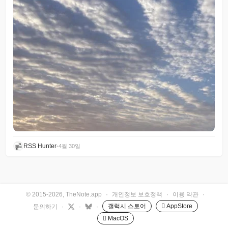
RSS Hunter
•
4월 30일
© 2015-2026, TheNote.app
·
개인정보 보호정책
·
이용 약관
·
갤럭시 스토어
 AppStore
문의하기
·
·
·
 MacOS