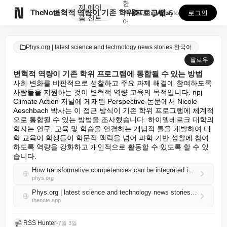
한
제
에이

TheNote
변혁적 역량이 기존 학위 프로그램에 통합될 수 있는 방...
국
GooglePlay
AppStore
로그인
품
전트
어
Phys.org | latest science and technology news stories 한국어
팔로우
변혁적 역량이 기존 학위 프로그램에 통합될 수 있는 방법
사회 변화를 비판적으로 성찰하고 주요 과제 해결에 참여하도록 
사람들을 지원하는 것이 변혁적 역량 교육의 목적입니다. npj 
Climate Action 저널에 게재된 Perspective 논문에서 Nicole 
Aeschbach 박사는 이 접근 방식이 기존 학위 프로그램에 체계적
으로 통합될 수 있는 방법을 조사했습니다. 하이델베르크 대학의 
학자는 연구, 교육 및 학습을 연결하는 개념적 틀을 개발하여 대
학 교육이 학생들이 학문적 맥락을 넘어 과학 기반 성찰에 참여
하도록 역량을 강화하고 개인적으로 활동할 수 있도록 할 수 있
습니다.
How transformative competencies can be integrated into existing degree programs
phys.org
Phys.org | latest science and technology news stories 한국어 RSS
thenote.app
RSS Hunter
•
7월 3일