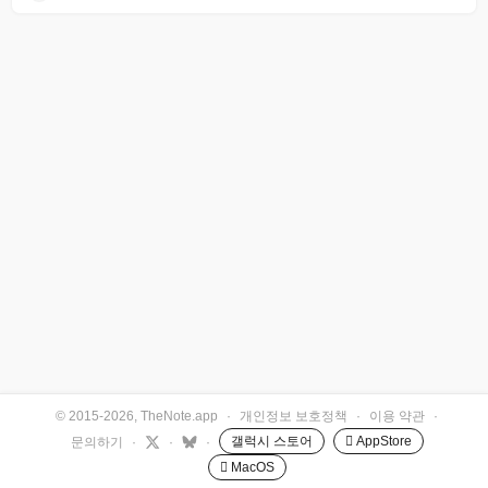
© 2015-2026, TheNote.app
·
개인정보 보호정책
·
이용 약관
·
갤럭시 스토어
 AppStore
문의하기
·
·
·
 MacOS