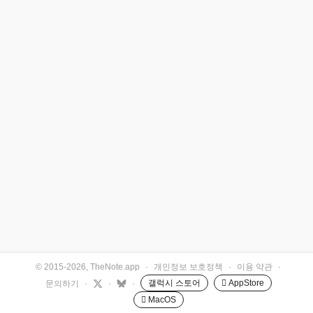
© 2015-2026, TheNote.app
·
개인정보 보호정책
·
이용 약관
·
갤럭시 스토어
 AppStore
문의하기
·
·
·
 MacOS