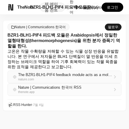
한
제
에이

TheNote
BZR1-BLH1-PIF4 피드백 모듈은 Arabido...
국
GooglePlay
AppStore
로그인
품
전트
어
Nature | Communications 한국어
팔로우
BZR1-BLH1-PIF4 피드백 모듈은 Arabidopsis에서 정밀한
열형태형성(thermomorphogenesis)을 위한 분자 증폭기 역
할을 한다.
고온은 작물 수확량을 저해할 수 있는 식물 성장 반응을 유발합
니다. 본 연구에서 저자들은 BLH1 단백질이 열 반응을 미세 조
정하는 브레이크 역할을 하여 기후 회복력이 있는 작물 육종을 
위한 표적을 제공한다고 보고합니다.
The BZR1-BLH1-PIF4 feedback module acts as a molecular amplifier for precise thermomorphogenesis in Arabidopsis
nature.com
Nature | Communications 한국어 RSS
thenote.app
RSS Hunter
•
7월 4일