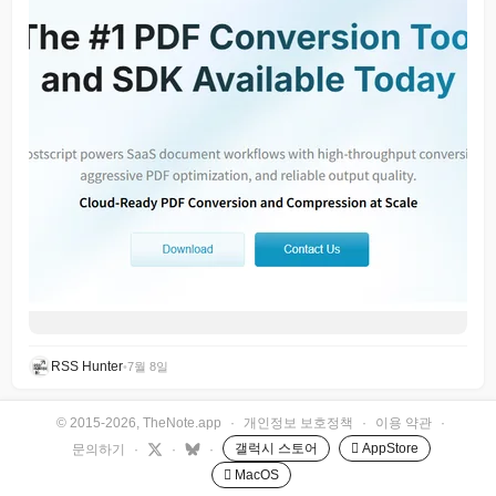
RSS Hunter
•
7월 8일
© 2015-2026, TheNote.app
·
개인정보 보호정책
·
이용 약관
·
갤럭시 스토어
 AppStore
문의하기
·
·
·
 MacOS