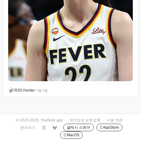
RSS Hunter
•
7월 2일
© 2015-2026, TheNote.app
·
개인정보 보호정책
·
이용 약관
·
갤럭시 스토어
 AppStore
문의하기
·
·
·
 MacOS