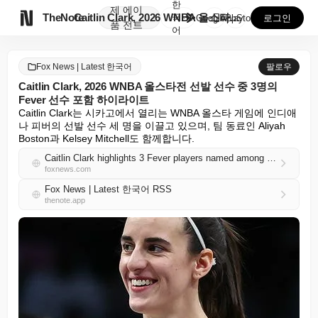
한
제
에이

TheNote
Caitlin Clark, 2026 WNBA 올스타전 ...
국
GooglePlay
AppStore
로그인
품
전트
어
Fox News | Latest 한국어
팔로우
Caitlin Clark, 2026 WNBA 올스타전 선발 선수 중 3명의
Fever 선수 포함 하이라이트
Caitlin Clark는 시카고에서 열리는 WNBA 올스타 게임에 인디애
나 피버의 선발 선수 세 명을 이끌고 있으며, 팀 동료인 Aliyah 
Boston과 Kelsey Mitchell도 함께합니다.
Caitlin Clark highlights 3 Fever players named among 2026 WNBA All-Star Game starters
foxnews.com
Fox News | Latest 한국어 RSS
thenote.app