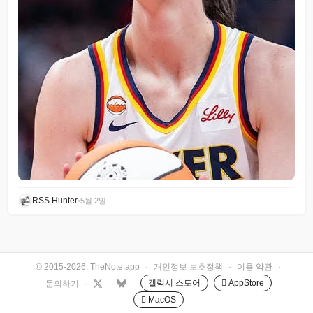
RSS Hunter
•
5월 2일
© 2015-2026, TheNote.app
·
개인정보 보호정책
·
이용 약관
·
갤럭시 스토어
 AppStore
문의하기
·
·
·
 MacOS