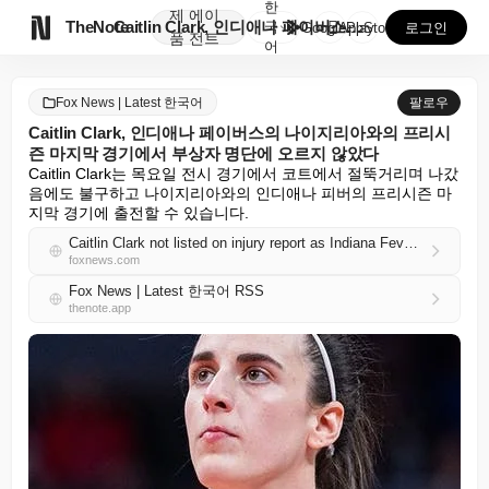
한
제
에이

TheNote
Caitlin Clark, 인디애나 페이버스의 나이지리...
국
GooglePlay
AppStore
로그인
품
전트
어
Fox News | Latest 한국어
팔로우
Caitlin Clark, 인디애나 페이버스의 나이지리아와의 프리시
즌 마지막 경기에서 부상자 명단에 오르지 않았다
Caitlin Clark는 목요일 전시 경기에서 코트에서 절뚝거리며 나갔
음에도 불구하고 나이지리아와의 인디애나 피버의 프리시즌 마
지막 경기에 출전할 수 있습니다.
Caitlin Clark not listed on injury report as Indiana Fever host Nigeria in preseason finale
foxnews.com
Fox News | Latest 한국어 RSS
thenote.app