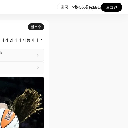

한국어
GooglePlay
AppStore
로그인
팔로우
 그녀의 인기가 재능이나 카
ck