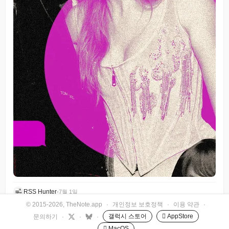
RSS Hunter
•
7월 1일
© 2015-2026, TheNote.app
·
개인정보 보호정책
·
이용 약관
·
갤럭시 스토어
 AppStore
문의하기
·
·
·
 MacOS