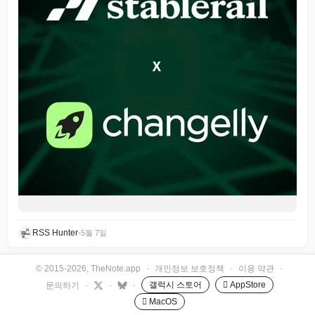
RSS Hunter
•
5월 7일
© 2015-2026, TheNote.app
·
개인정보 보호정책
·
이용 약관
·
갤럭시 스토어
 AppStore
문의하기
·
·
·
 MacOS