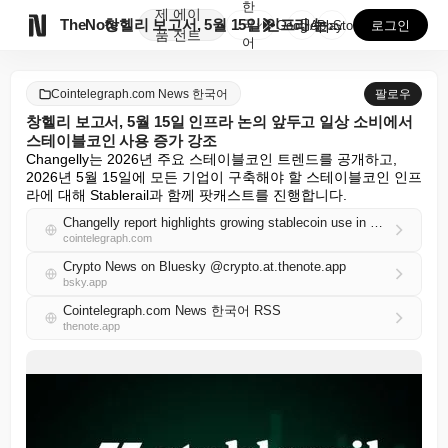
한
제
에이

TheNote
창헬리 보고서, 5월 15일 인프라 논의 앞두고 일상 ...
국
GooglePlay
AppStore
로그인
품
전트
어
Cointelegraph.com News 한국어
팔로우
창헬리 보고서, 5월 15일 인프라 논의 앞두고 일상 소비에서
스테이블코인 사용 증가 강조
Changelly는 2026년 주요 스테이블코인 트렌드를 공개하고, 
2026년 5월 15일에 모든 기업이 구축해야 할 스테이블코인 인프
라에 대해 Stablerail과 함께 팟캐스트를 진행합니다.
Changelly report highlights growing stablecoin use in everyday spending ahead of May 15 infrastructure discussion
cointelegraph.com
Crypto News on Bluesky @crypto.at.thenote.app
bsky.app
Cointelegraph.com News 한국어 RSS
thenote.app