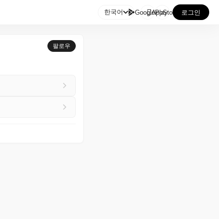

한국어
GooglePlay
AppStore
로그인
팔로우