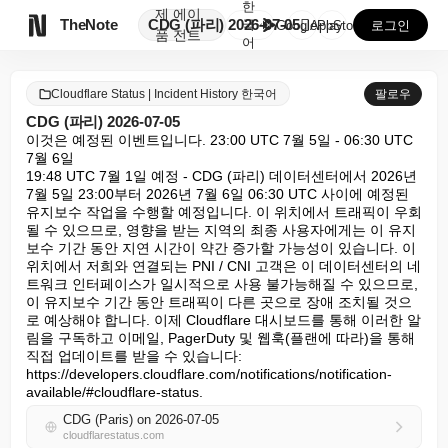
한
제
에이

TheNote
CDG (파리) 2026-07-05
국
GooglePlay
AppStore
로그인
품
전트
어
Cloudflare Status | Incident History 한국어
팔로우
CDG (파리) 2026-07-05
이것은 예정된 이벤트입니다. 23:00 UTC 7월 5일 - 06:30 UTC 
7월 6일

19:48 UTC 7월 1일 예정 - CDG (파리) 데이터센터에서 2026년 
7월 5일 23:00부터 2026년 7월 6일 06:30 UTC 사이에 예정된 
유지보수 작업을 수행할 예정입니다. 이 위치에서 트래픽이 우회
될 수 있으므로, 영향을 받는 지역의 최종 사용자에게는 이 유지
보수 기간 동안 지연 시간이 약간 증가할 가능성이 있습니다. 이 
위치에서 저희와 연결되는 PNI / CNI 고객은 이 데이터센터의 네
트워크 인터페이스가 일시적으로 사용 불가능해질 수 있으므로, 
이 유지보수 기간 동안 트래픽이 다른 곳으로 장애 조치될 것으
로 예상해야 합니다. 이제 Cloudflare 대시보드를 통해 이러한 알
림을 구독하고 이메일, PagerDuty 및 웹훅(플랜에 따라)을 통해 
직접 업데이트를 받을 수 있습니다: 
https://developers.cloudflare.com/notifications/notification-
available/#cloudflare-status.
CDG (Paris) on 2026-07-05
cloudflarestatus.com