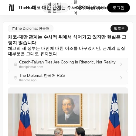
한
제
에이

TheNote
체코-대만 관계는 수사적 위에서 식어가고 있지만 현실은...
국
GooglePlay
AppStore
로그인
품
전트
어
The Diplomat 한국어
팔로우
체코-대만 관계는 수사적 위에서 식어가고 있지만 현실은 그
렇지 않습니다
체코의 새 정부는 대만에 대한 어조를 바꾸었지만, 관계의 실질 
대부분은 그대로 유지했다.
Czech-Taiwan Ties Are Cooling in Rhetoric, Not Reality
thediplomat.com
The Diplomat 한국어 RSS
thenote.app