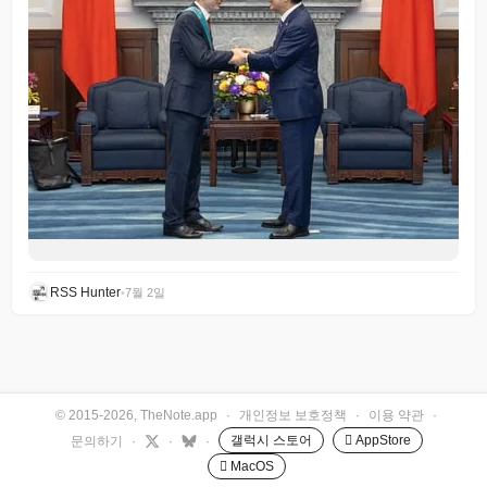
RSS Hunter
•
7월 2일
© 2015-2026, TheNote.app
·
개인정보 보호정책
·
이용 약관
·
갤럭시 스토어
 AppStore
문의하기
·
·
·
 MacOS