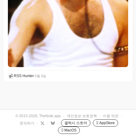
RSS Hunter
•
5월 6일
© 2015-2026, TheNote.app
·
개인정보 보호정책
·
이용 약관
·
갤럭시 스토어
 AppStore
문의하기
·
·
·
 MacOS