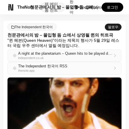
한
제
에이

TheNote
천문관에서의 밤 – 몰입형 돔 쇼에서 상영될 퀸의 히트...
국
GooglePlay
AppStore
로그인
품
전트
어
The Independent 한국어
팔로우
천문관에서의 밤 – 몰입형 돔 쇼에서 상영될 퀸의 히트곡
"퀸 헤븐(Queen Heaven)"이라는 제목의 행사가 5월 29일 레스
터 국립 우주 센터에서 열릴 예정입니다.
A night at the planetarium – Queen hits to be played during immersive dome show
independent.co.uk
The Independent 한국어 RSS
thenote.app