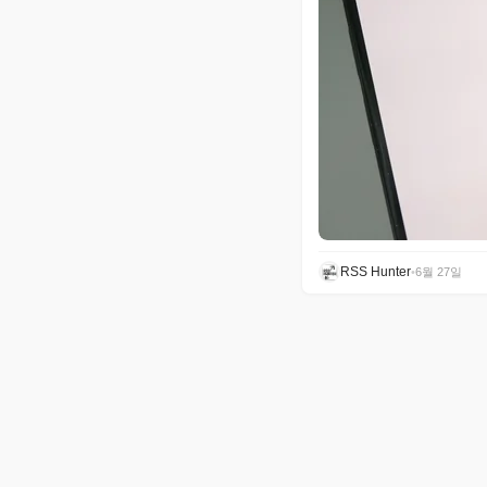
RSS Hunter
•
6월 27일