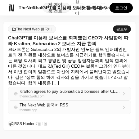
한
제
에이

TheNote
ChatGPT를 이용해 보너스를 회피했던 CEO가 사임...
국
GooglePlay
AppStore
로그인
품
전트
어
The Next Web 한국어
팔로우
ChatGPT를 이용해 보너스를 회피했던 CEO가 사임함에 따
라 Krafton, Subnautica 2 보너스 지급 합의
크래프톤은 Subnautica 2의 개발사인 언노운 월드 엔터테인먼
트의 전 직원을 대상으로 보너스를 지급하기로 합의했습니다. 이
는 해당 회사의 최고 경영진 및 공동 창립자들과의 법적 합의에 
따른 것입니다. 테드 길(Ted Gill) CEO는 블룸버그와의 인터뷰에
서 이번 합의의 일환으로 자신이 자리에서 물러난다고 밝혔습니
다. 길은 “상호 합의 하에 각자의 길을 가기로 했습니다”라고 말
했습니다. 합의 내용은 […]
Krafton agrees to pay Subnautica 2 bonuses after CEO who used ChatGPT to dodge them steps down
thenextweb.com
The Next Web 한국어 RSS
thenote.app
RSS Hunter
•
7월 1일