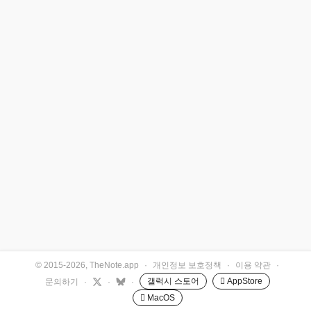
© 2015-2026, TheNote.app
·
개인정보 보호정책
·
이용 약관
·
갤럭시 스토어
 AppStore
문의하기
·
·
·
 MacOS