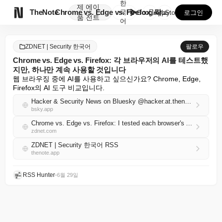
한
제
에이

TheNote
Chrome vs. Edge vs. Firefox: 각...
국
GooglePlay
AppStore
로그인
품
전트
어
ZDNET | Security 한국어
팔로우
Chrome vs. Edge vs. Firefox: 각 브라우저의 AI를 테스트했
지만, 하나만 계속 사용할 것입니다
웹 브라우징 중에 AI를 사용하고 싶으신가요? Chrome, Edge, 
Firefox의 AI 도구 비교입니다.
Hacker & Security News on Bluesky @hacker.at.thenote.app
bsky.app
Chrome vs. Edge vs. Firefox: I tested each browser's AI, but I'm only sticking with one
zdnet.com
ZDNET | Security 한국어 RSS
thenote.app
RSS Hunter
•
6월 29일