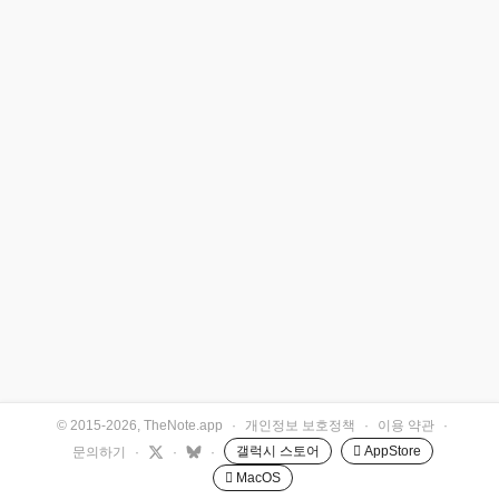
© 2015-2026, TheNote.app
·
개인정보 보호정책
·
이용 약관
·
갤럭시 스토어
 AppStore
문의하기
·
·
·
 MacOS