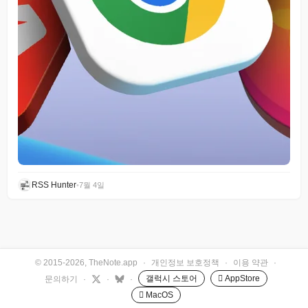
RSS Hunter
•
7월 4일
© 2015-2026, TheNote.app
·
개인정보 보호정책
·
이용 약관
·
갤럭시 스토어
 AppStore
문의하기
·
·
·
 MacOS