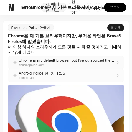
한
제
에이

TheNote
Chrome은 제 기본 브라우저이지만, 무거운 작업은 ...
국
GooglePlay
AppStore
로그인
품
전트
어
Android Police 한국어
팔로우
Chrome은 제 기본 브라우저이지만, 무거운 작업은 Brave와
Firefox에 맡겼습니다.
더 이상 하나의 브라우저가 모든 것을 다 해줄 것이라고 기대하
지 않게 되었다
Chrome is my default browser, but I've outsourced the heavy lifting to Brave and Firefox
androidpolice.com
Android Police 한국어 RSS
thenote.app