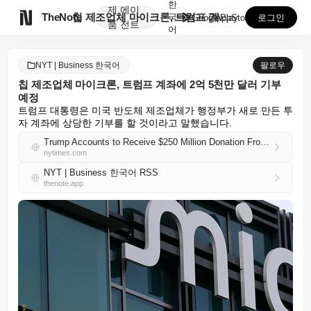
한
제
에이

TheNote
칩 제조업체 마이크론, 트럼프 계좌에 2억 5천만 달러...
국
GooglePlay
AppStore
로그인
품
전트
어
NYT | Business 한국어
팔로우
칩 제조업체 마이크론, 트럼프 계좌에 2억 5천만 달러 기부
예정
트럼프 대통령은 미국 반도체 제조업체가 행정부가 새로 만든 투
자 계좌에 상당한 기부를 할 것이라고 말했습니다.
Trump Accounts to Receive $250 Million Donation From Chip Maker Micron
nytimes.com
NYT | Business 한국어 RSS
thenote.app