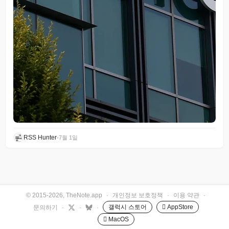
RSS Hunter
•
7월 1일
© 2015-2026, TheNote.app
·
개인정보 보호정책
·
이용 약관
·
갤럭시 스토어
 AppStore
문의하기
·
·
·
 MacOS