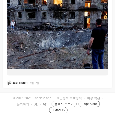
RSS Hunter
•
7월 2일
© 2015-2026, TheNote.app
·
개인정보 보호정책
·
이용 약관
·
갤럭시 스토어
 AppStore
문의하기
·
·
·
 MacOS