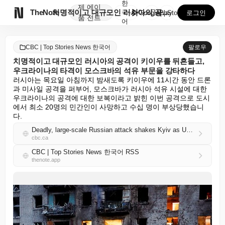
한
제
에이

TheNote
치명적이고 대규모인 러시아의 공격이 키이우를 뒤흔들고,...
국
GooglePlay
AppStore
로그인
품
전트
어
CBC | Top Stories News 한국어
팔로우
치명적이고 대규모인 러시아의 공격이 키이우를 뒤흔들고,
우크라이나의 타격이 모스크바의 석유 부문을 강타하다
러시아는 목요일 아침까지 밤새도록 키이우에 11시간 동안 드론
과 미사일 공격을 퍼부어, 모스크바가 러시아 석유 시설에 대한 
우크라이나의 공격에 대한 보복이라고 밝힌 이번 공격으로 도시
에서 최소 20명의 민간인이 사망하고 수십 명이 부상당했습니
다.
Deadly, large-scale Russian attack shakes Kyiv as Ukrainian strikes batter Moscow's oil sector
cbc.ca
CBC | Top Stories News 한국어 RSS
thenote.app