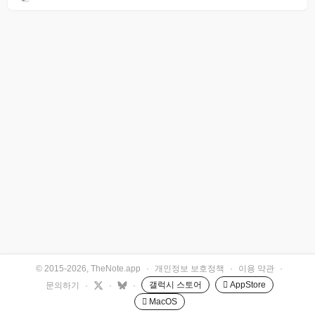
© 2015-2026, TheNote.app
·
개인정보 보호정책
·
이용 약관
·
갤럭시 스토어
 AppStore
문의하기
·
·
·
 MacOS