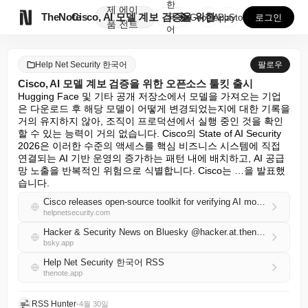
한
제
에이

TheNote
Cisco, AI 모델 계보 검증을 위한 오픈소스 툴킷...
국
GooglePlay
AppStore
로그인
품
전트
어
Help Net Security 한국어
팔로우
Cisco, AI 모델 계보 검증을 위한 오픈소스 툴킷 출시
Hugging Face 및 기타 공개 저장소에서 모델을 가져오는 기업
은 다운로드 후 해당 모델이 어떻게 변경되었는지에 대한 기록을 
거의 유지하지 않아, 조직이 프로덕션에서 실행 중인 것을 확인
할 수 있는 능력이 거의 없습니다. Cisco의 State of AI Security 
2026은 이러한 수준의 액세스를 핵심 비즈니스 시스템에 직접 
연결되는 AI 기반 운영의 증가하는 패턴 내에 배치하고, AI 공급
망 노출을 반복적인 위험으로 식별합니다. Cisco는 …을 발표했
습니다.
Cisco releases open-source toolkit for verifying AI model lineage
helpnetsecurity.com
Hacker & Security News on Bluesky @hacker.at.thenote.app
bsky.app
Help Net Security 한국어 RSS
thenote.app
RSS Hunter
•
4월 30일