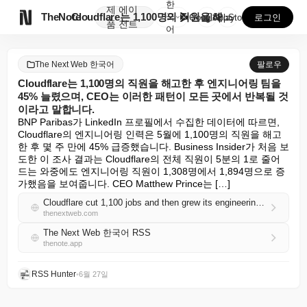
한
제
에이

TheNote
Cloudflare는 1,100명의 직원을 해고한 후 ...
국
GooglePlay
AppStore
로그인
품
전트
어
The Next Web 한국어
팔로우
Cloudflare는 1,100명의 직원을 해고한 후 엔지니어링 팀을
45% 늘렸으며, CEO는 이러한 패턴이 모든 곳에서 반복될 것
이라고 말합니다.
BNP Paribas가 LinkedIn 프로필에서 수집한 데이터에 따르면, 
Cloudflare의 엔지니어링 인력은 5월에 1,100명의 직원을 해고
한 후 몇 주 만에 45% 급증했습니다. Business Insider가 처음 보
도한 이 조사 결과는 Cloudflare의 전체 직원이 5분의 1로 줄어
드는 와중에도 엔지니어링 직원이 1,308명에서 1,894명으로 증
가했음을 보여줍니다. CEO Matthew Prince는 […]
Cloudflare cut 1,100 jobs and then grew its engineering team by 45 percent, and its CEO says the pattern will repeat everywhere
thenextweb.com
The Next Web 한국어 RSS
thenote.app
RSS Hunter
•
6월 27일