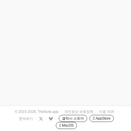
© 2015-2026, TheNote.app
·
개인정보 보호정책
·
이용 약관
·
갤럭시 스토어
 AppStore
문의하기
·
·
·
 MacOS