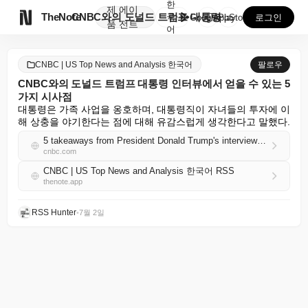
한
제
에이

TheNote
CNBC와의 도널드 트럼프 대통령 인터뷰에서 얻을 수 ...
국
GooglePlay
AppStore
로그인
품
전트
어
CNBC | US Top News and Analysis 한국어
팔로우
CNBC와의 도널드 트럼프 대통령 인터뷰에서 얻을 수 있는 5
가지 시사점
대통령은 가족 사업을 옹호하며, 대통령직이 자녀들의 투자에 이
해 상충을 야기한다는 점에 대해 유감스럽게 생각한다고 말했다.
5 takeaways from President Donald Trump's interview with CNBC
cnbc.com
CNBC | US Top News and Analysis 한국어 RSS
thenote.app
RSS Hunter
•
7월 2일