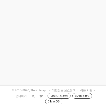
© 2015-2026, TheNote.app
·
개인정보 보호정책
·
이용 약관
·
갤럭시 스토어
 AppStore
문의하기
·
·
·
 MacOS