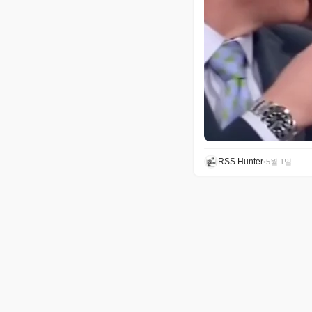
RSS Hunter
•
5월 1일