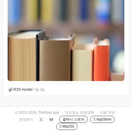
RSS Hunter
•
7월 3일
© 2015-2026, TheNote.app
·
개인정보 보호정책
·
이용 약관
·
갤럭시 스토어
 AppStore
문의하기
·
·
·
 MacOS