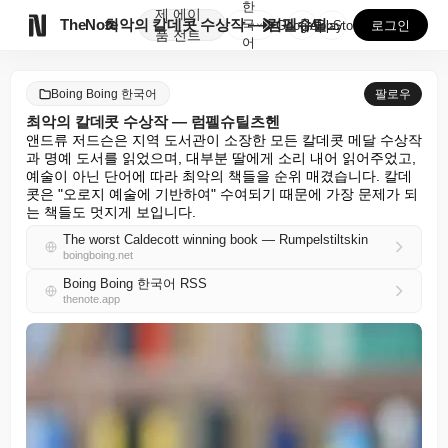
한
제
에이

TheNote
최악의 칼데콧 수상작 — 럼펠슈틸츠헨
국
GooglePlay
AppStore
로그인
품
전트
어
Boing Boing 한국어
팔로우
최악의 칼데콧 수상작 — 럼펠슈틸츠헨
앤드류 저드슨은 지역 도서관이 소장한 모든 칼데콧 메달 수상작
과 명예 도서를 읽었으며, 대부분 딸에게 소리 내어 읽어주었고, 
예술이 아닌 단어에 따라 최악의 책들을 순위 매겼습니다. 칼데
콧은 "오로지 예술에 기반하여" 수여되기 때문에 가장 문제가 되
는 책들도 멋지게 보입니다.
The worst Caldecott winning book — Rumpelstiltskin
boingboing.net
Boing Boing 한국어 RSS
thenote.app