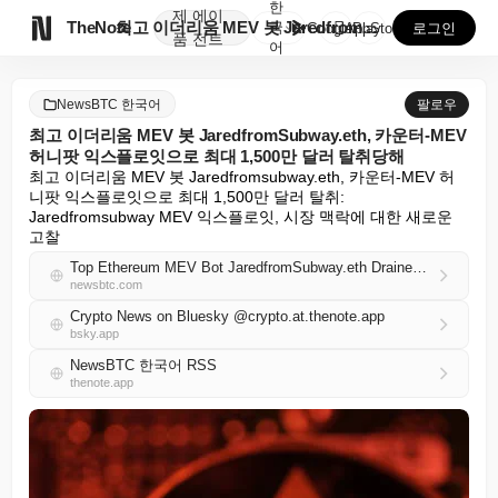
한
제
에이

TheNote
최고 이더리움 MEV 봇 JaredfromSubway....
국
GooglePlay
AppStore
로그인
품
전트
어
NewsBTC 한국어
팔로우
최고 이더리움 MEV 봇 JaredfromSubway.eth, 카운터-MEV
허니팟 익스플로잇으로 최대 1,500만 달러 탈취당해
최고 이더리움 MEV 봇 Jaredfromsubway.eth, 카운터-MEV 허
니팟 익스플로잇으로 최대 1,500만 달러 탈취: 
Jaredfromsubway MEV 익스플로잇, 시장 맥락에 대한 새로운 
고찰
Top Ethereum MEV Bot JaredfromSubway.eth Drained of Up to $15M in Counter-MEV Honeypot Exploit
newsbtc.com
Crypto News on Bluesky @crypto.at.thenote.app
bsky.app
NewsBTC 한국어 RSS
thenote.app