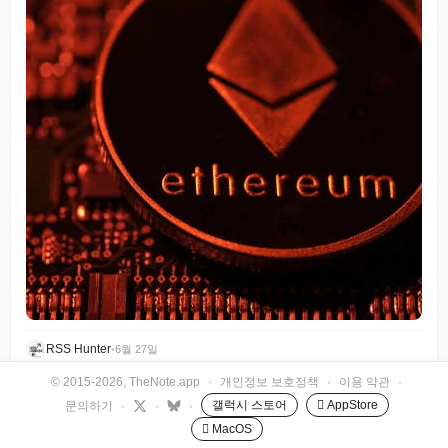
RSS Hunter
•
6월 27일
© 2015-2026, TheNote.app
·
개인정보 보호정책
·
이용 약관
·
갤럭시 스토어
 AppStore
문의하기
·
·
·
 MacOS