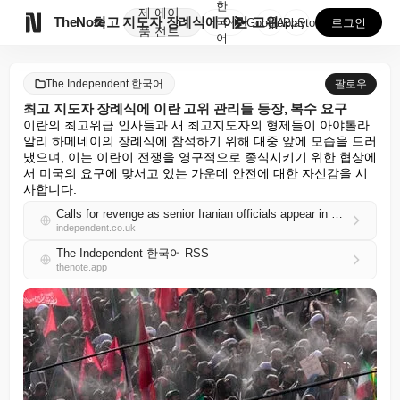
한
제
에이

TheNote
최고 지도자 장례식에 이란 고위 관리들 등장, 복수 요...
국
GooglePlay
AppStore
로그인
품
전트
어
The Independent 한국어
팔로우
최고 지도자 장례식에 이란 고위 관리들 등장, 복수 요구
이란의 최고위급 인사들과 새 최고지도자의 형제들이 아야톨라 
알리 하메네이의 장례식에 참석하기 위해 대중 앞에 모습을 드러
냈으며, 이는 이란이 전쟁을 영구적으로 종식시키기 위한 협상에
서 미국의 요구에 맞서고 있는 가운데 안전에 대한 자신감을 시
사합니다.
Calls for revenge as senior Iranian officials appear in public for supreme leader's funeral
independent.co.uk
The Independent 한국어 RSS
thenote.app