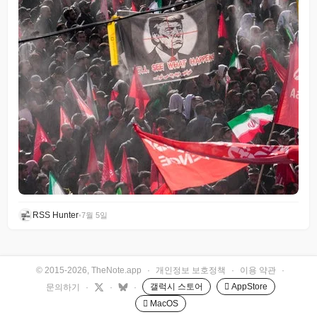
RSS Hunter
•
7월 5일
© 2015-2026, TheNote.app
·
개인정보 보호정책
·
이용 약관
·
갤럭시 스토어
 AppStore
문의하기
·
·
·
 MacOS