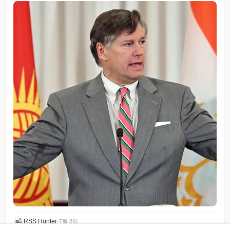
RSS Hunter
•
7월 8일