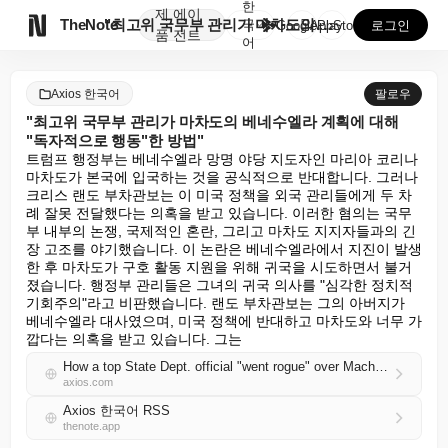
한
제
에이

TheNote
"최고위 국무부 관리가 마차도의 베네수엘라 계획에 대해...
국
GooglePlay
AppStore
로그인
품
전트
어
Axios 한국어
팔로우
"최고위 국무부 관리가 마차도의 베네수엘라 계획에 대해
"독자적으로 행동"한 방법"
트럼프 행정부는 베네수엘라 망명 야당 지도자인 마리아 코리나 
마차도가 본국에 입국하는 것을 공식적으로 반대합니다. 그러나 
크리스 랜도 부차관보는 이 미국 정책을 외국 관리들에게 두 차
례 잘못 전달했다는 의혹을 받고 있습니다. 이러한 혐의는 국무
부 내부의 논쟁, 국제적인 혼란, 그리고 마차도 지지자들과의 긴
장 고조를 야기했습니다. 이 논란은 베네수엘라에서 지진이 발생
한 후 마차도가 구호 활동 지원을 위해 귀국을 시도하면서 불거
졌습니다. 행정부 관리들은 그녀의 귀국 의사를 "심각한 정치적 
기회주의"라고 비판했습니다. 랜도 부차관보는 그의 아버지가 
베네수엘라 대사였으며, 미국 정책에 반대하고 마차도와 너무 가
깝다는 의혹을 받고 있습니다. 그는
How a top State Dept. official "went rogue" over Machado's Venezuela plans
axios.com
Axios 한국어 RSS
thenote.app