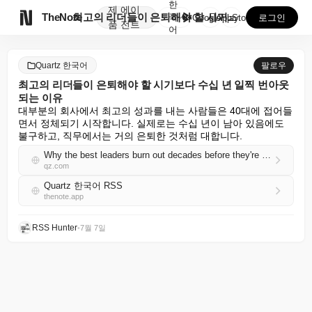
한
제
에이

TheNote
최고의 리더들이 은퇴해야 할 시기보다 수십 년 일찍 번...
국
GooglePlay
AppStore
로그인
품
전트
어
Quartz 한국어
팔로우
최고의 리더들이 은퇴해야 할 시기보다 수십 년 일찍 번아웃
되는 이유
대부분의 회사에서 최고의 성과를 내는 사람들은 40대에 접어들
면서 정체되기 시작합니다. 실제로는 수십 년이 남아 있음에도 
불구하고, 직무에서는 거의 은퇴한 것처럼 대합니다.
Why the best leaders burn out decades before they're supposed to retire
qz.com
Quartz 한국어 RSS
thenote.app
RSS Hunter
•
7월 7일