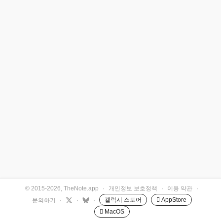
© 2015-2026, TheNote.app
·
개인정보 보호정책
·
이용 약관
·
갤럭시 스토어
 AppStore
문의하기
·
·
·
 MacOS