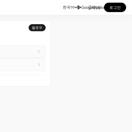

한국어
GooglePlay
AppStore
로그인
팔로우