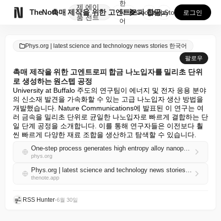
한
제
에이

TheNote
촉매 제작을 위한 고엔트로피 합금 나노입자를 밀리초 단...
국
GooglePlay
AppStore
로그인
품
전트
어
Phys.org | latest science and technology news stories 한국어
팔로우
촉매 제작을 위한 고엔트로피 합금 나노입자를 밀리초 단위
로 생성하는 원스텝 공정
University at Buffalo 주도의 연구팀이 에너지 및 전자 응용 분야
의 신소재 발견을 가속화할 수 있는 고급 나노입자 생산 방법을 
개발했습니다. Nature Communications에 발표된 이 연구는 여
러 금속을 밀리초 단위로 균일한 나노입자로 빠르게 결합하는 단
일 단계 공정을 소개합니다. 이를 통해 연구자들은 이전보다 훨
씬 빠르게 다양한 재료 조합을 생산하고 탐색할 수 있습니다.
One‑step process generates high entropy alloy nanoparticles in milliseconds for catalyst creation
phys.org
Phys.org | latest science and technology news stories 한국어 RSS
thenote.app
RSS Hunter
•
6월 30일