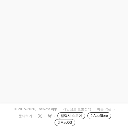
© 2015-2026, TheNote.app
·
개인정보 보호정책
·
이용 약관
·
갤럭시 스토어
 AppStore
문의하기
·
·
·
 MacOS