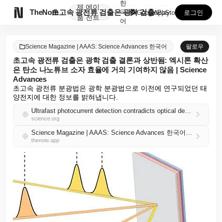
한
제
에이

TheNote
초고속 광전류 검출은 광학 검출 결론과 상반됨: 엑시톤...
국
GooglePlay
AppStore
로그인
품
전트
어
Science Magazine | AAAS: Science Advances 한국어
팔로우
초고속 광전류 검출은 광학 검출 결론과 상반됨: 엑시톤 확산
은 탄소 나노튜브 소자 효율에 거의 기여하지 않음 | Science
Advances
초고속 광전류 분광법은 광학 분광법으로 이전에 연구되었던 태
양전지에 대한 정보를 밝혀냅니다.
Ultrafast photocurrent detection contradicts optical detection conclusions: Exciton diffusion contributes little to carbon nanotube device efficiency | Science Advances
science.org
Science Magazine | AAAS: Science Advances 한국어 RSS
thenote.app