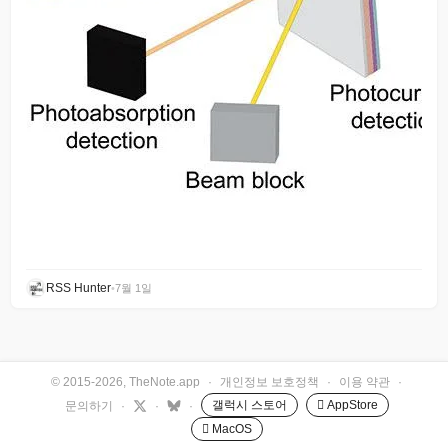
RSS Hunter
•
7월 1일
© 2015-2026, TheNote.app
·
개인정보 보호정책
·
이용 약관
·
갤럭시 스토어
 AppStore
문의하기
·
·
·
 MacOS